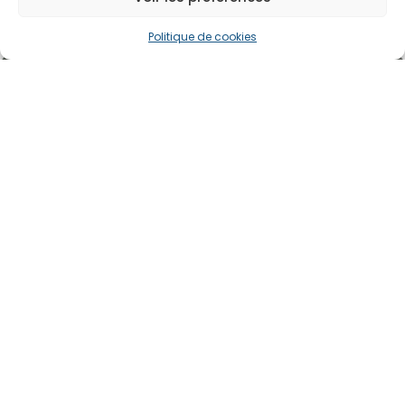
visibilité de sa PME
Politique de cookies
Raconter pour captiver, l’art du Storytelling