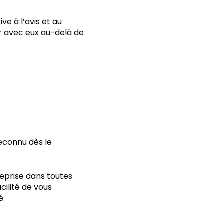
e à l’avis et au
r avec eux au-delà de
econnu dès le
reprise dans toutes
cilité de vous
é
.